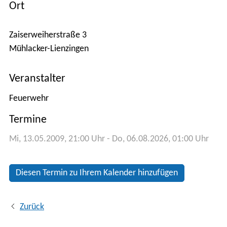
Ort
Kontakt
Zaiserweiherstraße 3

Anfahrt
Veranstalter
Stadtplan
Feuerwehr
Termine
Mi, 13.05.2009
, 21:00
Uhr
- Do, 06.08.2026, 01:00
Uhr
Diesen Termin zu Ihrem Kalender hinzufügen
Zurück